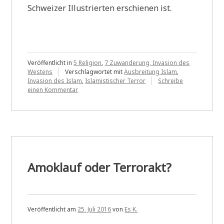
Schweizer Illustrierten erschienen ist.
Veröffentlicht in
5 Religion
,
7 Zuwanderung, Invasion des
Westens
Verschlagwortet mit
Ausbreitung Islam
,
Invasion des Islam
,
Islamistischer Terror
Schreibe
zu
einen Kommentar
„Der
Islam
will
herrschen“
Amoklauf oder Terrorakt?
Veröffentlicht am
25. Juli 2016
von
Es K.