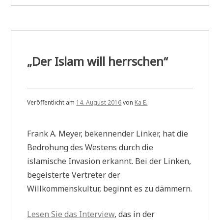
finanziert
den
islamistischen
Terror?
„Der Islam will herrschen“
Veröffentlicht am
14. August 2016
von
Ka E.
Frank A. Meyer, bekennender Linker, hat die
Bedrohung des Westens durch die
islamische Invasion erkannt. Bei der Linken,
begeisterte Vertreter der
Willkommenskultur, beginnt es zu dämmern.
Lesen Sie das Interview
, das in der