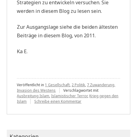
Strategien zu entwickeln versuchen. Sie
werden in diesem Blog zu lesen sein.
Zur Ausgangslage siehe die beiden ältesten
Beiträge in diesem Blog, von 2011.
Ka E.
Veröffentlicht in
1 Gesellschaft
,
2 Politik
,
7 Zuwanderung,
Invasion des Westens
Verschlagwortet mit
Ausbreitung Islam
,
Islamistischer Terror
,
Krieg gegen den
zu
Islam
Schreibe einen Kommentar
Krieg
gegen
den
Terror
Kategorien