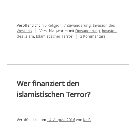
Veröffentlicht in
5 Religion
,
7 Zuwanderung, Invasion des
Westens
Verschlagwortet mit
Einwanderung
,
Invasion
zu
des Islam
,
Islamistischer Terror
2 Kommentare
Islam
–
Verhalten
nach
Bevölkerungsante
Wer finanziert den
islamistischen Terror?
Veröffentlicht am
14. August 2016
von
Ka E.