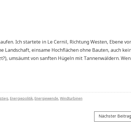
ufen. Ich startete in Le Cernil, Richtung Westen, Ebene vo
öne Landschaft, einsame Hochflächen ohne Bauten, auch kei
t?), umsäumt von sanften Hügeln mit Tannenwäldern. We
stieg
,
Energiepolitik
,
Energiewende
,
Windturbinen
Nächster Beitra