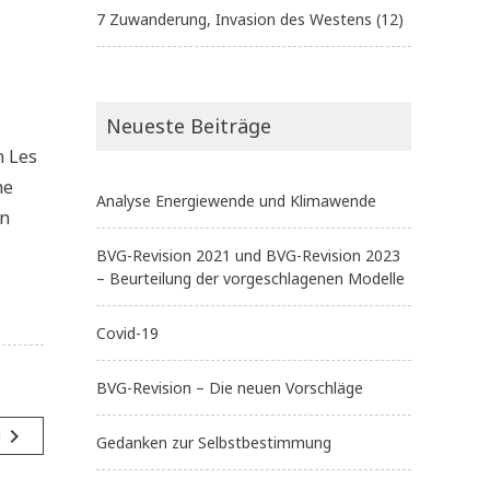
7 Zuwanderung, Invasion des Westens
(12)
Neueste Beiträge
n Les
ne
Analyse Energiewende und Klimawende
nn
BVG-Revision 2021 und BVG-Revision 2023
– Beurteilung der vorgeschlagenen Modelle
Covid-19
BVG-Revision – Die neuen Vorschläge
navigate_next
g
Gedanken zur Selbstbestimmung