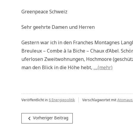
Greenpeace Schweiz
Sehr geehrte Damen und Herren
Gestern war ich in den Franches Montagnes Langla
Breuleux – Combe à la Biche – Chaux d’Abel. Sch
uferlosen Zweitwohnungen, Hochmoore (geschütz
man den Blick in die Höhe hebt,
….(mehr)
Veröffentlicht in
6 Energiepolitik
Verschlagwortet mit
Atomaus
Beitragsnavigation
navigate_before
Vorheriger Beitrag