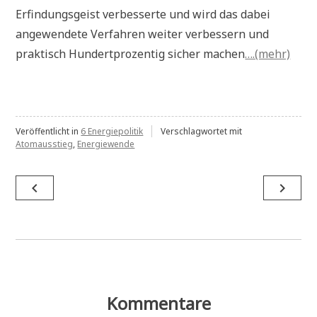
Erfindungsgeist verbesserte und wird das dabei
angewendete Verfahren weiter verbessern und
praktisch Hundertprozentig sicher machen
….(mehr)
Veröffentlicht in
6 Energiepolitik
Verschlagwortet mit
Atomausstieg
,
Energiewende
Beitragsnavigation
navigate_before
navigate_next
Kommentare