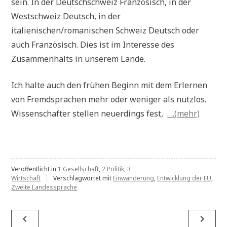
sein. In der Deutschschweiz Französisch, in der
Westschweiz Deutsch, in der
italienischen/romanischen Schweiz Deutsch oder
auch Französisch. Dies ist im Interesse des
Zusammenhalts in unserem Lande.
Ich halte auch den frühen Beginn mit dem Erlernen
von Fremdsprachen mehr oder weniger als nutzlos.
Wissenschafter stellen neuerdings fest,
….(mehr)
Veröffentlicht in
1 Gesellschaft
,
2 Politik
,
3
Wirtschaft
Verschlagwortet mit
Einwanderung
,
Entwicklung der EU
,
Zweite Landessprache
Beitragsnavigation
navigate_before
navigate_next