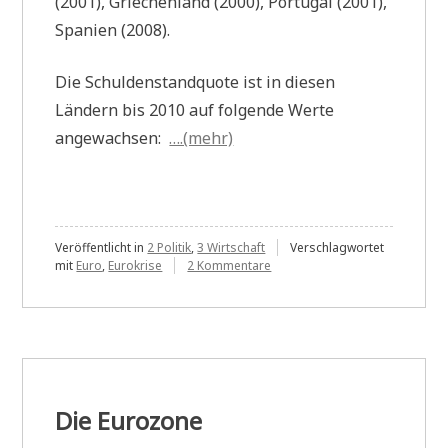
(2001), Griechenland (2000), Portugal (2001),
Spanien (2008).
Die Schuldenstandquote ist in diesen
Ländern bis 2010 auf folgende Werte
angewachsen:
….(mehr)
Veröffentlicht in
2 Politik
,
3 Wirtschaft
Verschlagwortet
zu
mit
Euro
,
Eurokrise
2 Kommentare
Was
geschieht
nun….in
der
Eurozone?
Die Eurozone